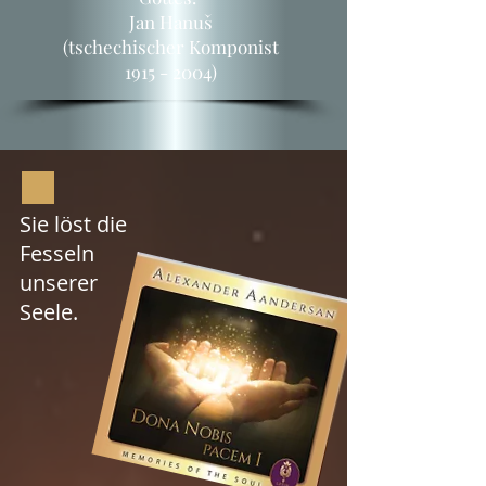
Jan Hanu
š
(tschechischer Komponist
1915 - 2004)
Sie löst die
Fesseln
unserer
Seele.