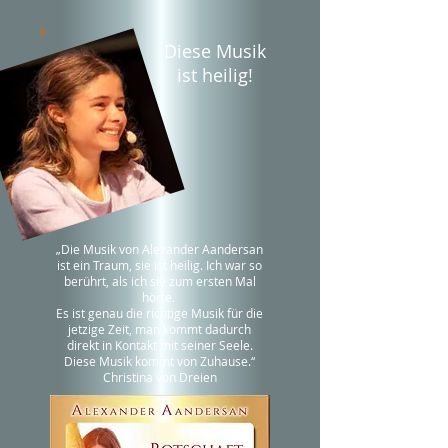
Diese Musik
ist heilig!
„
Die Musik von Alexander Aandersan
ist ein Traum, sie ist heilig. Ich war so
berührt, als ich sie zum ersten Mal
hörte.
Es ist genau die richtige Musik für die
jetzige Zeit, man kommt dadurch
direkt in Kontakt mit seiner Seele.
Diese Musik kommt von Zuhause.
“
Christina von Dreien