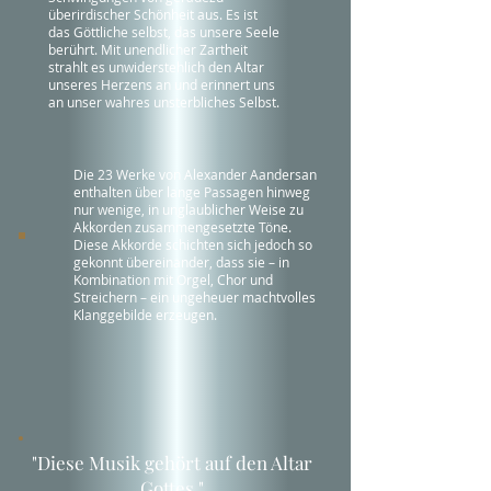
überirdischer Schönheit aus. Es ist
das Göttliche selbst, das unsere Seele
berührt. Mit unendlicher Zartheit
strahlt es unwiderstehlich den Altar
unseres Herzens an und erinnert uns
an unser wahres unsterbliches Selbst.
Die 23 Werke von Alexander Aandersan
enthalten über lange Passagen hinweg
nur wenige, in unglaublicher Weise zu
Akkorden zusammengesetzte Töne.
Diese Akkorde schichten sich jedoch so
gekonnt übereinander, dass sie – in
Kombination mit Orgel, Chor und
Streichern – ein ungeheuer machtvolles
Klanggebilde erzeugen.
"Diese Musik gehört auf den Altar
Gottes."