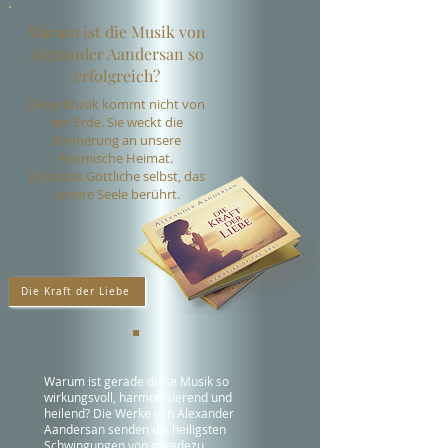
Warum ist die Musik von
Alexander Aandersan so
erfolgreich?
Diese Musik kommt nicht von
der Erde. Sie weckt die
Erinnerung an unsere
kosmische Heimat.
Es ist das Göttliche selbst, das
unsere Seele berührt.
Die Kraft der Liebe
Warum ist gerade diese Musik so
wirkungsvoll, harmonisierend und
heilend? Die Werke von Alexander
Aandersan senden die heiligsten
Schwingungen von geradezu