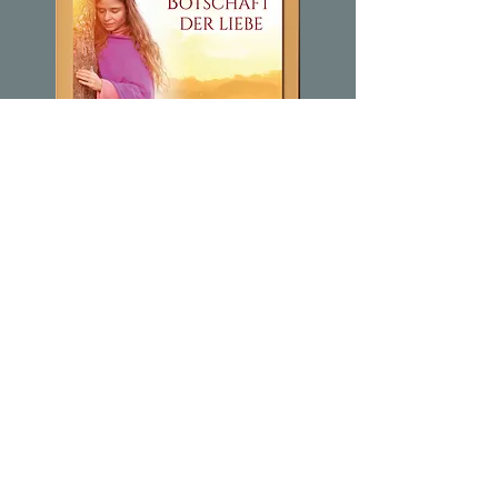
Botschaft der Liebe
Für Viele ist diese Musik
„
Musik von Zuhause
“
!